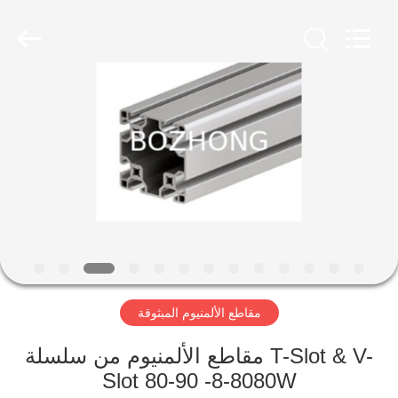
فولاذية
المزود.
Copyright
©
2020
-
2023
الصفحة
sssteelplate.com.
All
Rights
الرئيسية
Reserved.
منتجات
معلومات
عنا
مقاطع الألمنيوم المبثوقة
جولة
في
مقاطع الألمنيوم من سلسلة T-Slot & V-
Slot 80-90 -8-8080W
المعمل