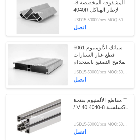
المشقوقة المخصصة 8-
4040R لإطار الهياكل
USD15-50000/pcs MOQ:500 كجم
اتصل
6061 سبائك الألومنيوم
قطع غيار السيارات
الملامح التصنيع باستخدام
الحاسب الآلي عالية الدقة
USD15-50000/pcs MOQ:500 كجم
اتصل
مقاطع الألمنيوم بفتحة T
/ V 40 سلسلة 8-4040SL
USD15-50000/pcs MOQ:500 كجم
اتصل