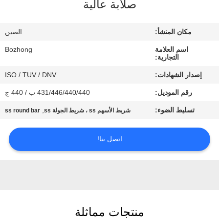
صلابة عالية
مراقبة
مكان المنشأ:
الصين
الجودة
اسم العلامة
Bozhong
التجارية:
اتصل
إصدار الشهادات:
ISO / TUV / DNV
بنا
رقم الموديل:
431/446/440/440 ب / 440 ج
تسليط الضوء:
,
شريط الأسهم ss ، شريط الجولة ss
ss round bar
اطلب
اقتباس
اتصل بنا!
خريطة
الموقع
منتجات مماثلة
PRIVACY