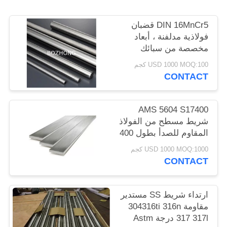
POLICY
DIN 16MnCr5 قضبان
فولاذية مدلفنة ، أبعاد
مخصصة من سبائك
الصلب المعدنية
USD 1000 MOQ:100 كجم
المستديرة
CONTACT
AMS 5604 S17400
شريط مسطح من الفولاذ
المقاوم للصدأ بطول 400
مم بطول 6000 مم
USD 1000 MOQ:1000 كجم
CONTACT
ارتداء شريط SS مستدير
مقاومة 304316ti 316n
317 317l درجة Astm