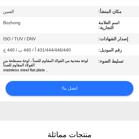
مكان المنشأ:
الصين
مراقبة
اسم العلامة
Bozhong
الجودة
التجارية:
إصدار الشهادات:
ISO / TUV / DNV
اتصل
رقم الموديل:
431/444/446/440 أ / 440 ب / 440 ج
بنا
تسليط الضوء:
لوحة معدنية من الفولاذ المقاوم للصدأ ، لوحة مسطحة من
الفولاذ المقاوم للصدأ
,
stainless steel flat plate
اطلب
اقتباس
اتصل بنا!
خريطة
الموقع
منتجات مماثلة
PRIVACY