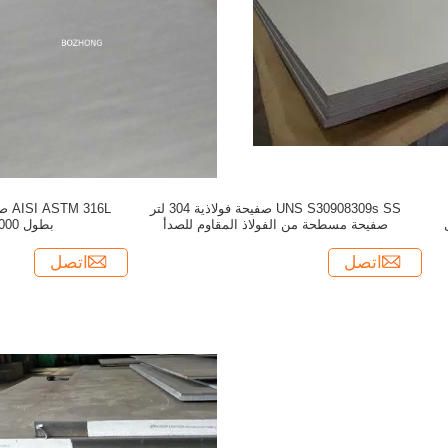
UNS S30908309s SS صفيحة فولاذية 304 لتر
316L
صفيحة مسطحة من الفولاذ المقاوم للصدأ
بطول 1000 مم - 8000 مم
اتصل
اتصل