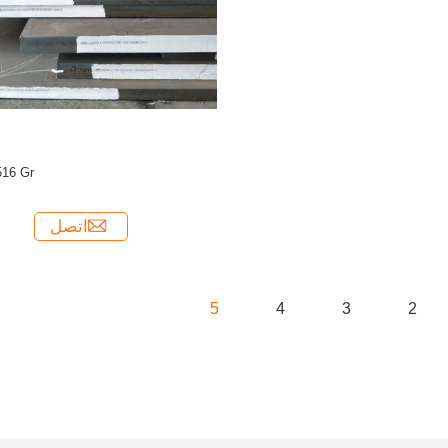
6 Gr.
اتصل
5
4
3
2