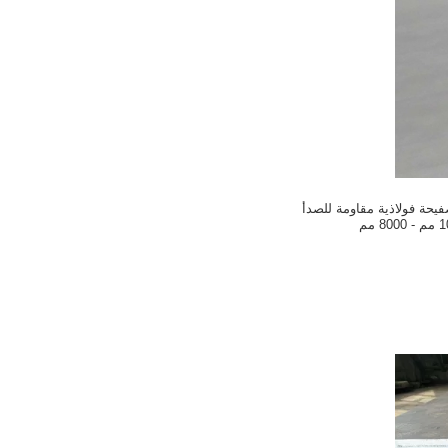
AISI ASTM  صفيحة فولاذية مقاومة للصدأ