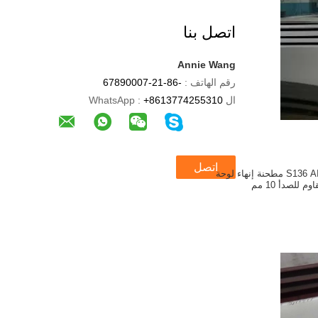
اتصل بنا
Annie Wang
رقم الهاتف :
-86-21-67890007
ال WhatsApp :
+8613774255310
اتصل
S136 AISI 420 DIN 1.2083 مطحنة إنهاء لوحة
م للصدأ 10 مم